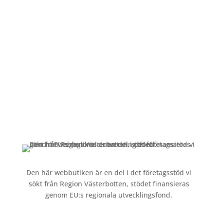
Öppettider
Mån-Fre: 09:00 – 17:00
Alltid lunchöppet!
Kundservice
Om oss »
Kontakt »
Köpvillkor och integritetspolicy »
Den här webbutiken är en del i det företagsstöd vi
sökt från Region Västerbotten, stödet finansieras
genom EU:s regionala utvecklingsfond.