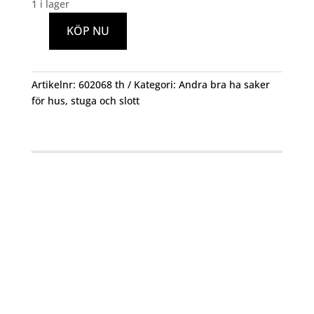
1 i lager
KÖP NU
Hushållsstege
WHS
2020-
Artikelnr:
602068 th
Kategori:
Andra bra ha saker
6STEG
för hus, stuga och slott
WIBE
mängd