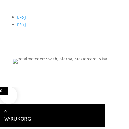
Följ oss
Följ
Följ
Betalning
0
0
VARUKORG