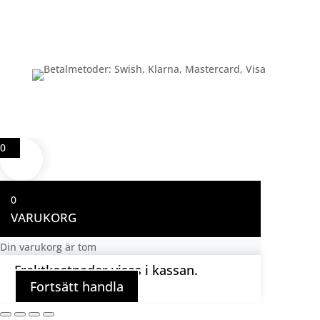
Betalning
0
0
VARUKORG
Din varukorg är tom
Fraktkostnader visas i kassan.
Fortsätt handla