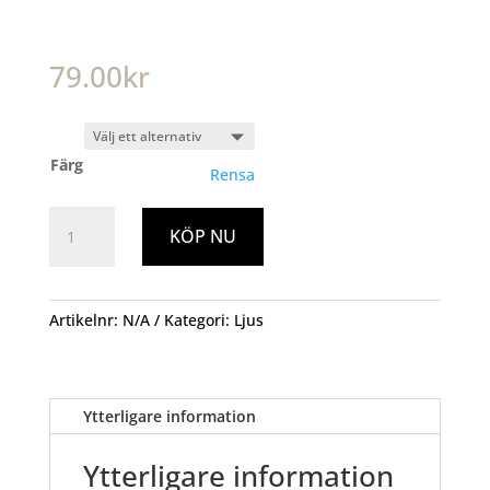
79.00
kr
Färg
Rensa
Klotljus
KÖP NU
Cote
Nord
9x10cm
mängd
Artikelnr:
N/A
Kategori:
Ljus
Ytterligare information
Ytterligare information