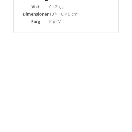
Vikt
0.42 kg
Dimensioner
10 × 10 × 9 cm
Färg
Röd, Vit
Öppettider
Mån-Fre: 09:00 – 17:00
Alltid lunchöppet!