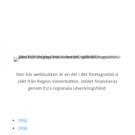
Kundservice
Om oss »
Kontakt »
Köpvillkor och integritetspolicy »
Den här webbutiken är en del i det företagsstöd vi
sökt från Region Västerbotten, stödet finansieras
genom EU:s regionala utvecklingsfond.
Följ oss
Följ
Följ