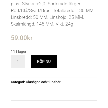
plast.Styrka: +2,0. Sorterade färger:
Röd/Blå/Svart/Brun. Totalbredd: 130 MM.
Linsbredd: 50 MM. Linshöjd: 25 MM.
Skalmlängd: 145 MM. Vikt: 24g
59.00
kr
11 i lager
Läsglasögon
KÖP NU
+
2.00
mängd
Kategori:
Glasögon och tillbehör