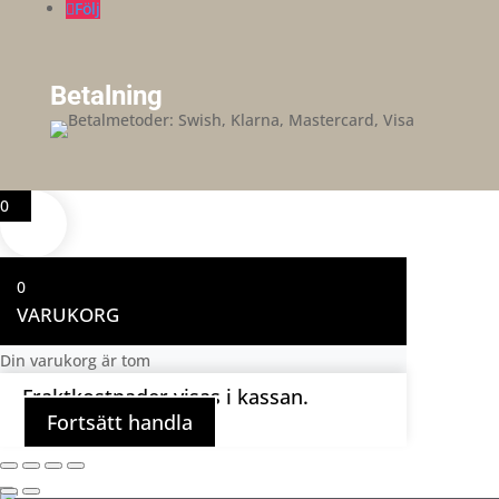
Följ
Betalning
0
0
VARUKORG
Din varukorg är tom
Fraktkostnader visas i kassan.
Fortsätt handla