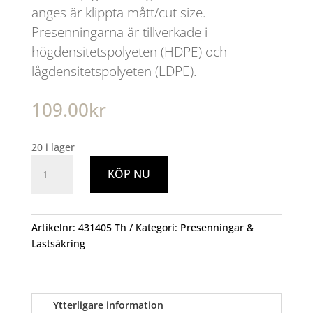
anges är klippta mått/cut size.
Presenningarna är tillverkade i
högdensitetspolyeten (HDPE) och
lågdensitetspolyeten (LDPE).
109.00
kr
20 i lager
Lättviktspresenning
KÖP NU
2.5x3.6
100g
Grön
Garden
Artikelnr:
431405 Th
Kategori:
Presenningar &
mängd
Lastsäkring
Ytterligare information