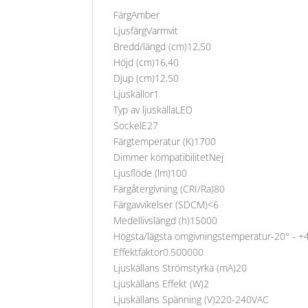
FärgAmber
LjusfärgVarmvit
Bredd/längd (cm)12,50
Höjd (cm)16,40
Djup (cm)12,50
Ljuskällor1
Typ av ljuskällaLED
SockelE27
Färgtemperatur (K)1700
Dimmer kompatibilitetNej
Ljusflöde (lm)100
Färgåtergivning (CRI/Ra)80
Färgavvikelser (SDCM)<6
Medellivslängd (h)15000
Högsta/lägsta omgivningstemperatur-20° - +
Effektfaktor0.500000
Ljuskällans Strömstyrka (mA)20
Ljuskällans Effekt (W)2
Ljuskällans Spänning (V)220-240VAC