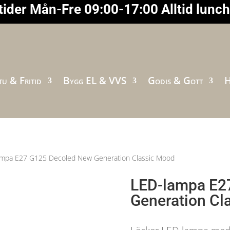
ider Mån-Fre 09:00-17:00 Alltid lunc
u & Fritid
Bygg EL & VVS
Godis & Gott
H
ampa E27 G125 Decoled New Generation Classic Mood
LED-lampa E2
Generation Cl