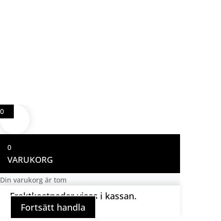
0
0
VARUKORG
Din varukorg är tom
Fraktkostnader visas i kassan.
Fortsätt handla