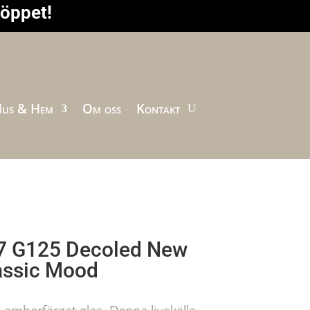
höppet!
us & Hem
Om oss
Kontakt
7 G125 Decoled New
assic Mood