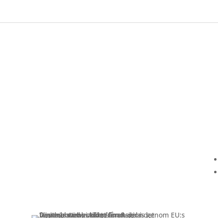
Kundservice
Om oss »
Kontakt »
Köpvillkor och integritetspolicy »