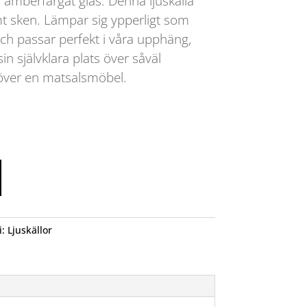
mberfärgat glas. Denna ljuskälla
mt sken. Lämpar sig ypperligt som
ch passar perfekt i våra upphäng,
sin självklara plats över såväl
över en matsalsmöbel.
i:
Ljuskällor