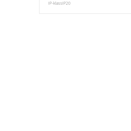
IP-klassIP20
Öppettider
Mån-Fre: 09:00 – 17:00
Alltid lunchöppet!