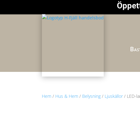
Öppett
Bast
Hem
/
Hus & Hem
/
Belysning
/
Ljuskällor
/ LED-l