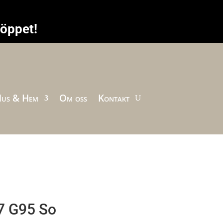
höppet!
us & Hem
Om oss
Kontakt
7 G95 So