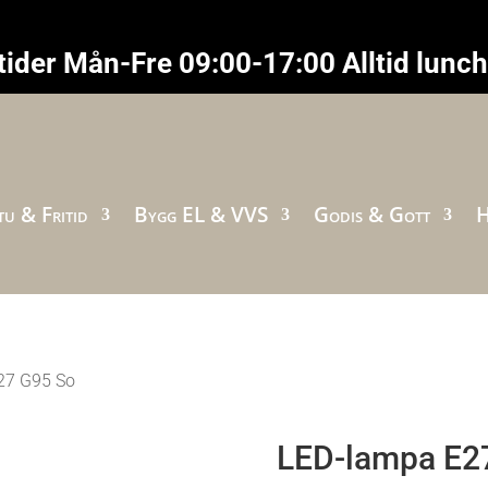
ider Mån-Fre 09:00-17:00 Alltid lunc
u & Fritid
Bygg EL & VVS
Godis & Gott
H
27 G95 So
LED-lampa E2