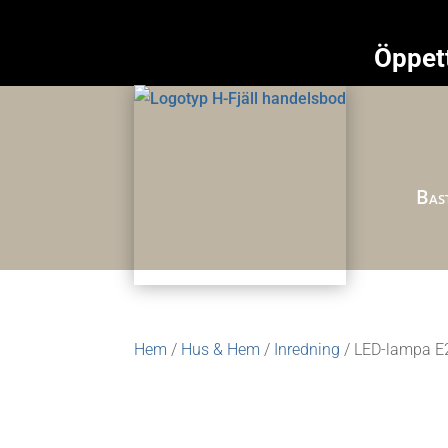
Öppett
Bast
Hem
/
Hus & Hem
/
Inredning
/ LED-lampa E