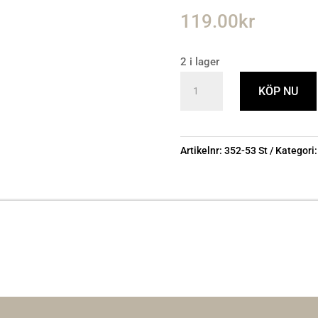
119.00
kr
2 i lager
LED-
KÖP NU
lampa
E27
G95
Artikelnr:
352-53 St
Kategori
So
mängd