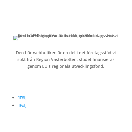
Om oss »
Kontakt »
Köpvillkor och integritetspolicy »
Den här webbutiken är en del i det företagsstöd vi
sökt från Region Västerbotten, stödet finansieras
genom EU:s regionala utvecklingsfond.
Följ oss
Följ
Följ
Betalning