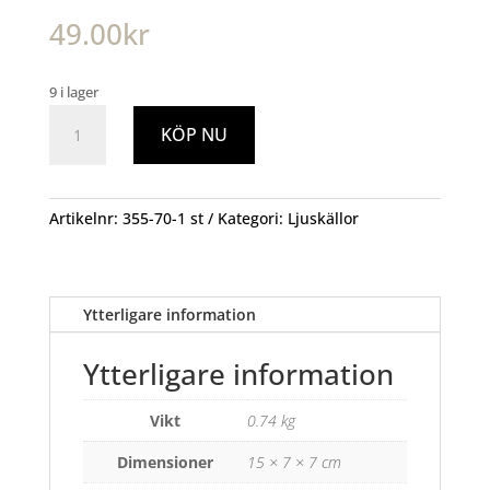
49.00
kr
9 i lager
LED-
KÖP NU
lampa
E27
ST64
Plain
Artikelnr:
355-70-1 st
Kategori:
Ljuskällor
Amber
mängd
Ytterligare information
Ytterligare information
Vikt
0.74 kg
Dimensioner
15 × 7 × 7 cm