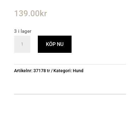
139.00
kr
3 i lager
Lingo
KÖP NU
filt,
vit/beige,
100×75
Artikelnr:
37178 tr
Kategori:
Hund
cm
mängd