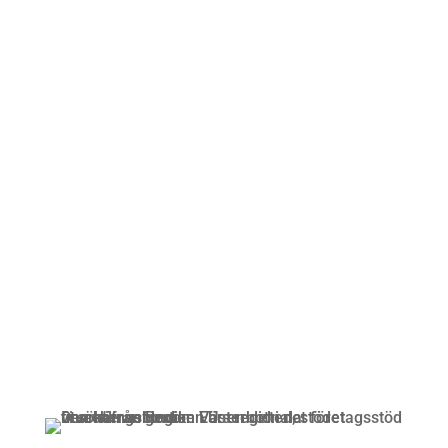
Öppettider
Mån-Fre: 09:00 – 17:00
Alltid lunchöppet!
Kundservice
Om oss »
Kontakt »
Köpvillkor och integritetspolicy »