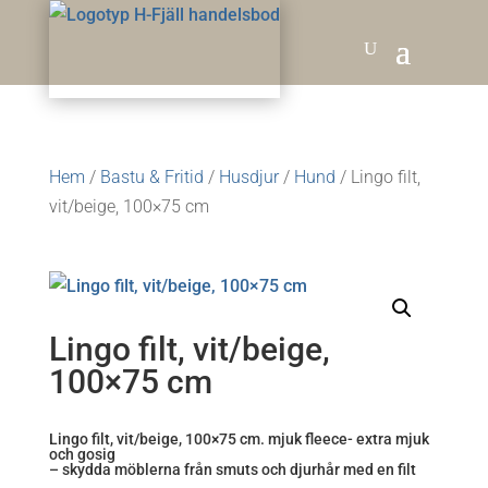
Hem
/
Bastu & Fritid
/
Husdjur
/
Hund
/ Lingo filt,
vit/beige, 100×75 cm
Lingo filt, vit/beige,
100×75 cm
Lingo filt, vit/beige, 100×75 cm. mjuk fleece- extra mjuk
och gosig
– skydda möblerna från smuts och djurhår med en filt