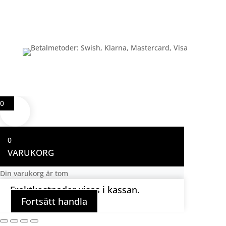
Betalning
0
0
VARUKORG
Din varukorg är tom
Fraktkostnader visas i kassan.
Fortsätt handla