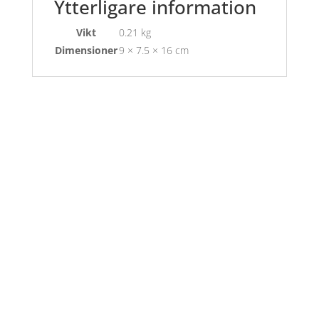
Ytterligare information
Vikt
0.21 kg
Dimensioner
9 × 7.5 × 16 cm
Öppettider
Mån-Fre: 09:00 – 17:00
Alltid lunchöppet!