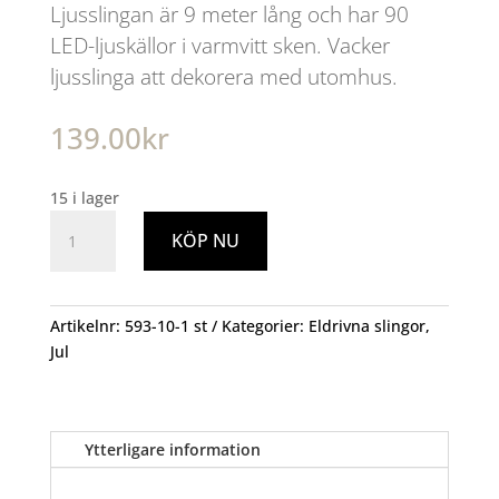
Ljusslingan är 9 meter lång och har 90
LED-ljuskällor i varmvitt sken. Vacker
ljusslinga att dekorera med utomhus.
139.00
kr
15 i lager
Ljusslinga
KÖP NU
90LED
9m
Inne
Ute
Artikelnr:
593-10-1 st
Kategorier:
Eldrivna slingor
,
Varmvit
Jul
mängd
Ytterligare information