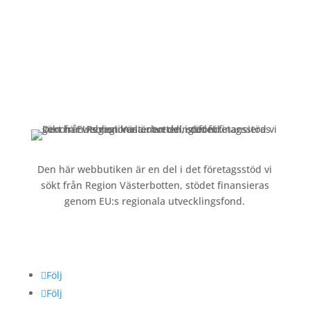
Kundservice
Om oss »
Kontakt »
Köpvillkor och integritetspolicy »
Den här webbutiken är en del i det företagsstöd vi
sökt från Region Västerbotten, stödet finansieras
genom EU:s regionala utvecklingsfond.
Följ oss
Följ
Följ