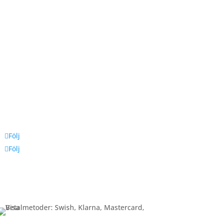
Följ oss
Följ
Följ
Betalning