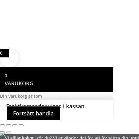
0
0
VARUKORG
Din varukorg är tom
Fraktkostnader visas i kassan.
Fortsätt handla
Vi gillar kakor, gör du? Vi använder det för att förbättra din up