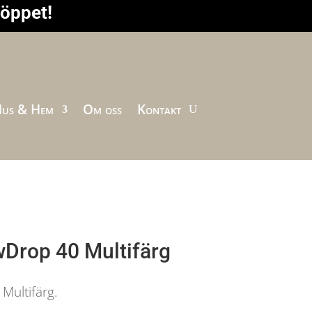
höppet!
us & Hem
Om oss
Kontakt
wDrop 40 Multifärg
Multifärg.