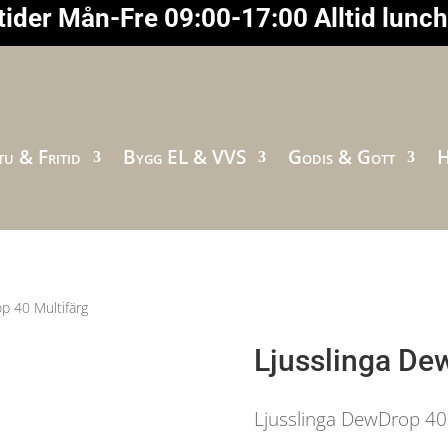
ider Mån-Fre 09:00-17:00 Alltid lunc
u & Fritid
Bygg EL & VVS
Godis & Gott
H
p 40 Multifärg
Ljusslinga De
Ljusslinga DewDrop 40 