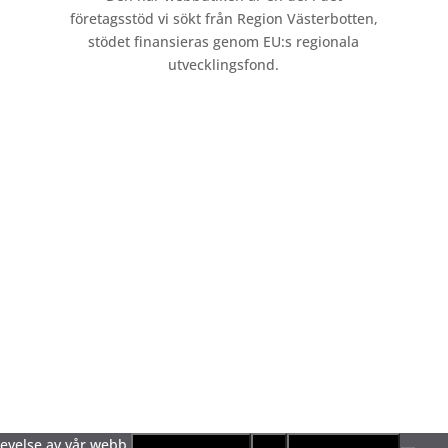
företagsstöd vi sökt från Region Västerbotten,
stödet finansieras genom EU:s regionala
utvecklingsfond.
plevelse av vår webb.
Ja, jag gillar kakor!
Nej
Integritetspolicy