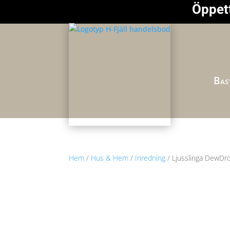
Öppett
Bast
Hem
/
Hus & Hem
/
Inredning
/ Ljusslinga DewDro