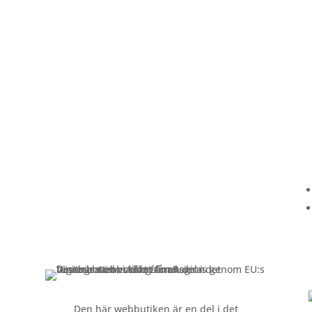
Kundservice
Om oss »
Kontakt »
Köpvillkor och integritetspolicy »
Den här webbutiken är en del i det