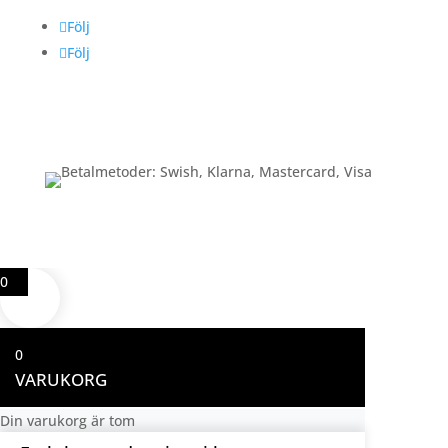
Följ
Följ
Betalning
0
0
VARUKORG
Din varukorg är tom