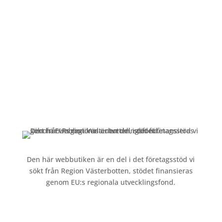
Mån-Fre: 09:00 – 17:00
Alltid lunchöppet!
Kundservice
Om oss »
Kontakt »
Köpvillkor och integritetspolicy »
Den här webbutiken är en del i det företagsstöd vi
sökt från Region Västerbotten, stödet finansieras
genom EU:s regionala utvecklingsfond.
Följ oss