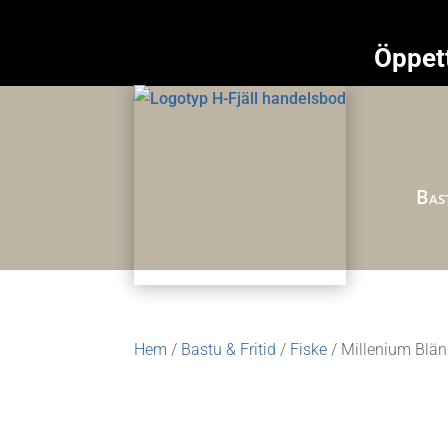
Öppett
Bast
Hem
/
Bastu & Fritid
/
Fiske
/ Millenium Blä