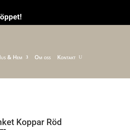
höppet!
us & Hem
Om oss
Kontakt
nket Koppar Röd