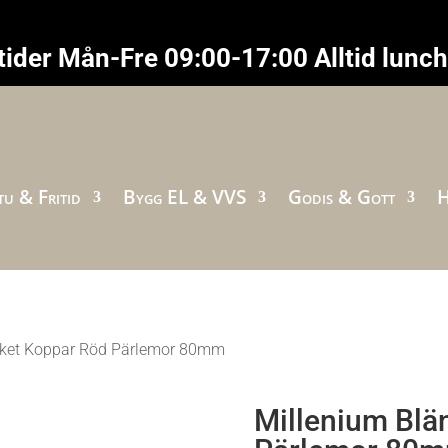
ider Mån-Fre 09:00-17:00 Alltid lunc
u & Fritid
Bygg EL & VVS
Godis & Gott
H
nket Koppar Röd Pärlemor 80mm
Millenium Blä