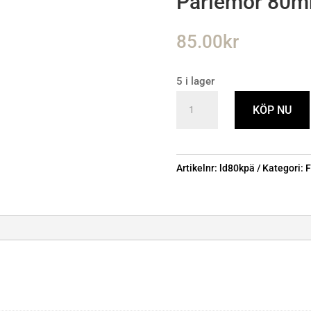
Pärlemor 80
85.00
kr
5 i lager
Millenium
KÖP NU
Blänket
Koppar
Röd
Artikelnr:
ld80kpä
Kategori:
F
Pärlemor
80mm
mängd