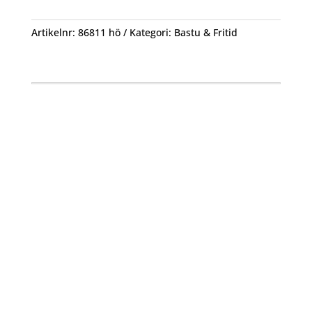
stekspade
48cm
Artikelnr:
86811 hö
Kategori:
Bastu & Fritid
mängd
Öppettider
Mån-Fre: 09:00 – 17:00
Alltid lunchöppet!