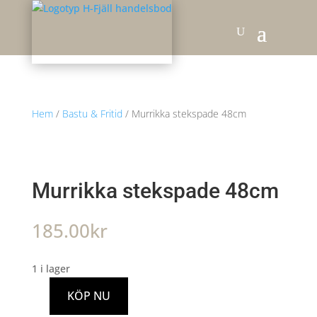
Hem
/
Bastu & Fritid
/ Murrikka stekspade 48cm
Murrikka stekspade 48cm
185.00
kr
1 i lager
KÖP NU
Murrikka