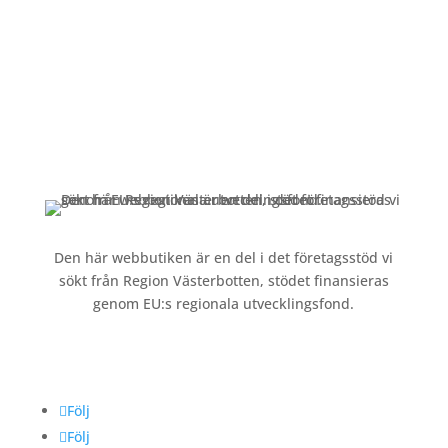
Kundservice
Om oss »
Kontakt »
Köpvillkor och integritetspolicy »
Den här webbutiken är en del i det företagsstöd vi
sökt från Region Västerbotten, stödet finansieras
genom EU:s regionala utvecklingsfond.
Följ oss
Följ
Följ