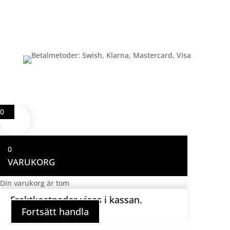
Betalning
0
0
VARUKORG
Din varukorg är tom
Fraktkostnader visas i kassan.
Fortsätt handla