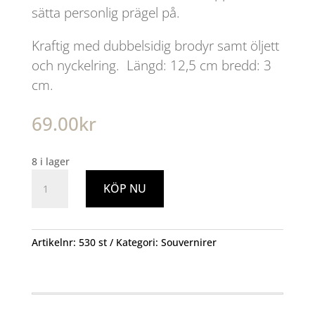
sätta personlig prägel på.
Kraftig med dubbelsidig brodyr samt öljett
och nyckelring. Längd: 12,5 cm bredd: 3
cm.
69.00
kr
8 i lager
Nordiska
KÖP NU
ristningar
Nyckelring/tag
mängd
Artikelnr:
530 st
Kategori:
Souvernirer