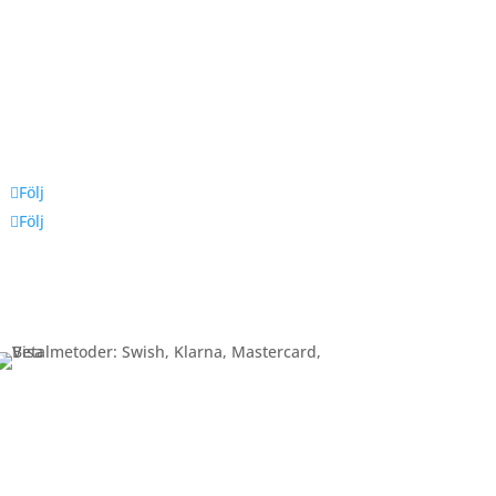
Följ oss
Följ
Följ
Betalning