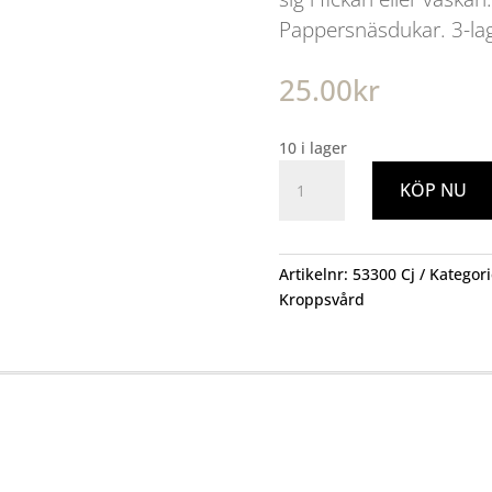
Pappersnäsdukar. 3-lag
25.00
kr
10 i lager
Pappersnäsdukar
KÖP NU
10-
pack
mängd
Artikelnr:
53300 Cj
Kategori
Kroppsvård