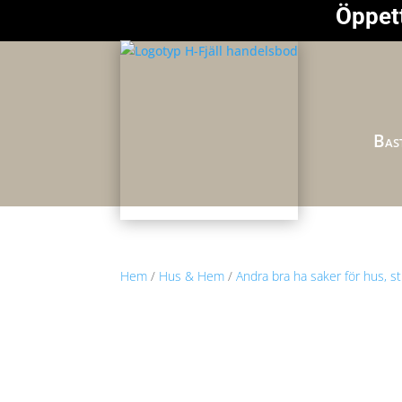
Öppett
Bast
Hem
/
Hus & Hem
/
Andra bra ha saker för hus, s