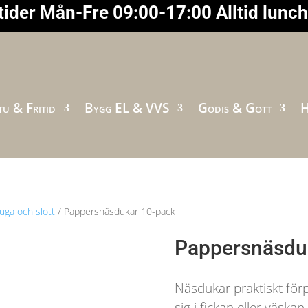
ider Mån-Fre 09:00-17:00 Alltid lunc
u & Fritid
Bygg EL & VVS
Godis & Gott
H
tuga och slott
/ Pappersnäsdukar 10-pack
Pappersnäsdu
Näsdukar praktiskt förp
sig i fickan eller väskan.