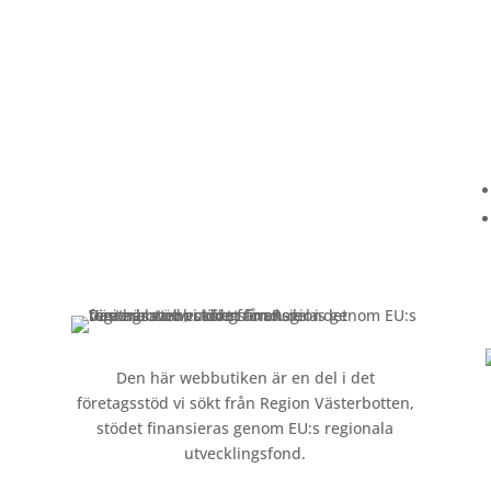
Kundservice
Om oss »
Kontakt »
Köpvillkor och integritetspolicy »
Den här webbutiken är en del i det
företagsstöd vi sökt från Region Västerbotten,
stödet finansieras genom EU:s regionala
utvecklingsfond.