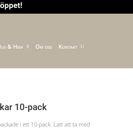
höppet!
us & Hem
Om oss
Kontakt
kar 10-pack
ackade i ett 10-pack. Lätt att ta med