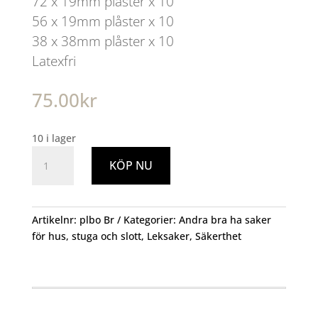
72 x 19mm plåster x 10
56 x 19mm plåster x 10
38 x 38mm plåster x 10
Latexfri
75.00
kr
10 i lager
Plåster
KÖP NU
Bondgård
mängd
Artikelnr:
plbo Br
Kategorier:
Andra bra ha saker
för hus, stuga och slott
,
Leksaker
,
Säkerthet