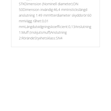
STKDimension (Nominell diameter):DN
50Dimension invändig:46,4 mmInstickslängd
anslutning 1:49 mmYtterdiameter skyddsrör:60
mmVägg råhet:0,01
mmLängdutvidgningskoefficient:0,13Anslutning
1:Muff (Inskjutsmuff)Anslutning
2:RörändeStyvhetsklass:SN4
Öppettider