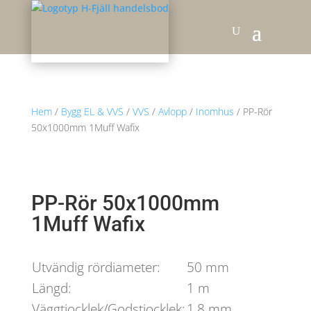
Hem
/
Bygg EL & VVS
/
VVS
/
Avlopp
/
Inomhus
/ PP-Rör
50x1000mm 1Muff Wafix
PP-Rör 50x1000mm
1Muff Wafix
Utvändig rördiameter:
50 mm
Längd:
1 m
Väggtjocklek/Godstjocklek:
1,8 mm