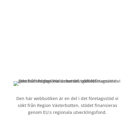
Mån-Fre: 09:00 – 17:00
Alltid lunchöppet!
Kundservice
Om oss »
Kontakt »
Köpvillkor och integritetspolicy »
Den här webbutiken är en del i det företagsstöd vi
sökt från Region Västerbotten, stödet finansieras
genom EU:s regionala utvecklingsfond.
Följ oss