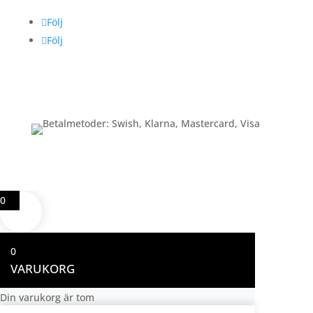
Följ
Följ
Betalning
0
0
VARUKORG
Din varukorg är tom