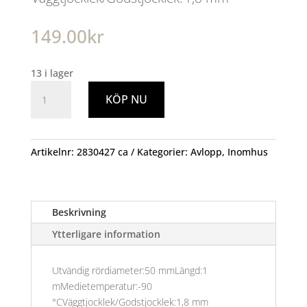
149.00
kr
13 i lager
PP-
KÖP NU
Rör
50x1000mm
1Muff
Wafix
Artikelnr:
2830427 ca
Kategorier:
Avlopp
,
Inomhus
mängd
Beskrivning
Ytterligare information
Utvändig rördiameter:50 mmLängd:1
mMedietemperatur:-90
°CVäggtjocklek/Godstjocklek:1,8 mm