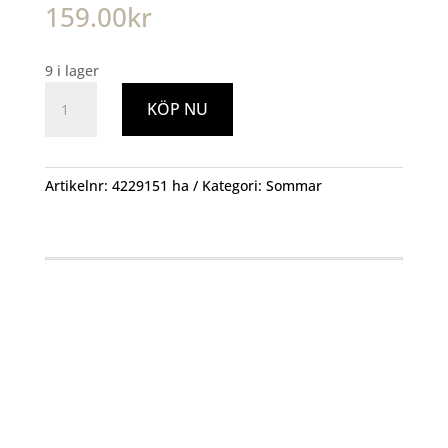
159.00
kr
9 i lager
Refill
KÖP NU
mygg
30-
pack
MRMR30
Artikelnr:
4229151 ha
Kategori:
Sommar
mängd