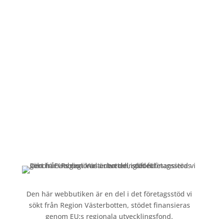
Öppettider
Mån-Fre: 09:00 – 17:00
Alltid lunchöppet!
Kundservice
Om oss »
Kontakt »
Köpvillkor och integritetspolicy »
Den här webbutiken är en del i det företagsstöd vi
sökt från Region Västerbotten, stödet finansieras
genom EU:s regionala utvecklingsfond.