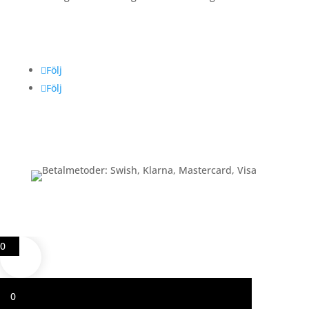
Följ oss
Följ
Följ
Betalning
0
0