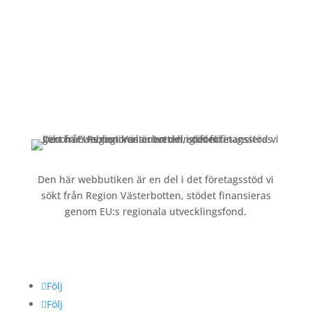
Kundservice
Om oss »
Kontakt »
Köpvillkor och integritetspolicy »
Den här webbutiken är en del i det företagsstöd vi
sökt från Region Västerbotten, stödet finansieras
genom EU:s regionala utvecklingsfond.
Följ oss
Följ
Följ