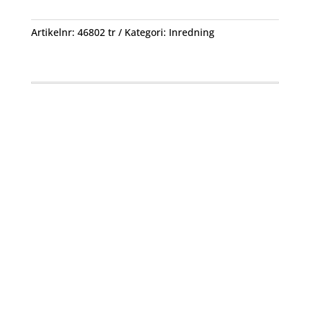
Artikelnr:
46802 tr
Kategori:
Inredning
Öppettider
Mån-Fre: 09:00 – 17:00
Alltid lunchöppet!