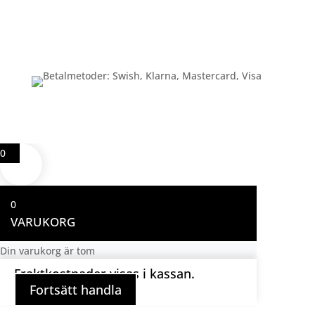
Betalning
0
0
VARUKORG
Din varukorg är tom
Fraktkostnader visas i kassan.
Fortsätt handla