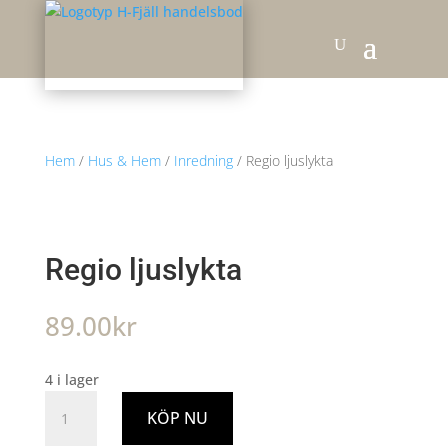
Hem
/
Hus & Hem
/
Inredning
/ Regio ljuslykta
Regio ljuslykta
89.00
kr
4 i lager
Regio
KÖP NU
ljuslykta
mängd