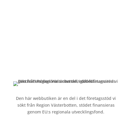
Mån-Fre: 09:00 – 17:00
Alltid lunchöppet!
Kundservice
Om oss »
Kontakt »
Köpvillkor och integritetspolicy »
Den här webbutiken är en del i det företagsstöd vi
sökt från Region Västerbotten, stödet finansieras
genom EU:s regionala utvecklingsfond.
Följ oss