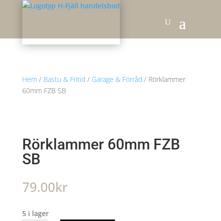
Hem
/
Bastu & Fritid
/
Garage & Förråd
/ Rörklammer
60mm FZB SB
Rörklammer 60mm FZB
SB
79.00
kr
5 i lager