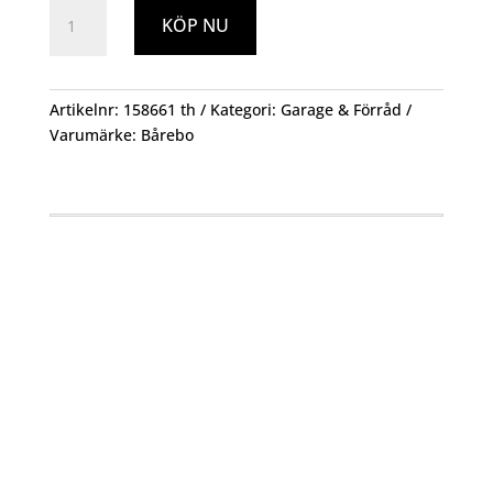
Rörklammer
KÖP NU
60mm
FZB
SB
mängd
Artikelnr:
158661 th
Kategori:
Garage & Förråd
Varumärke:
Bårebo
Öppettider