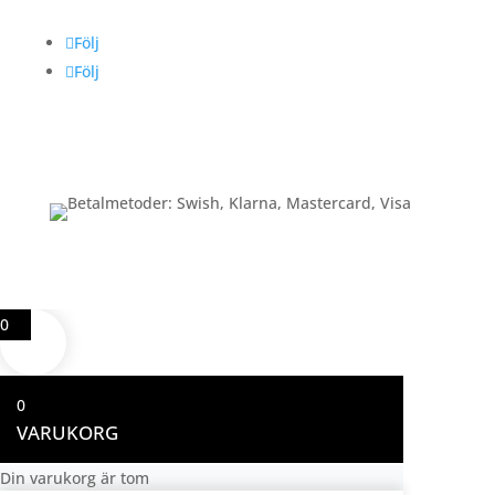
Följ
Följ
Betalning
0
0
VARUKORG
Din varukorg är tom