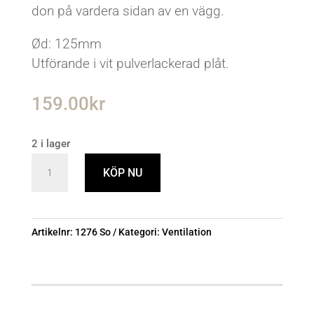
don på vardera sidan av en vägg.
Ød: 125mm
Utförande i vit pulverlackerad plåt.
159.00
kr
2 i lager
Självdragsdon
KÖP NU
SD
125
mängd
Artikelnr:
1276 So
Kategori:
Ventilation