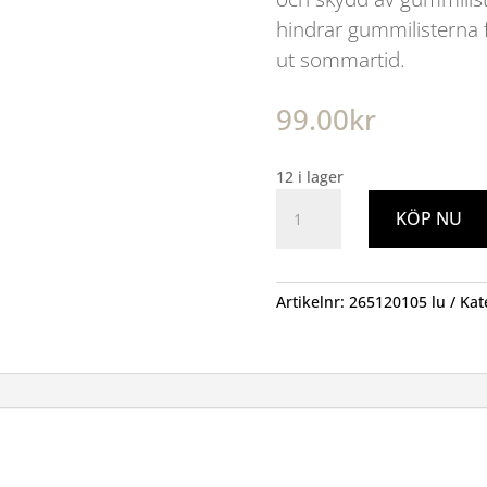
hindrar gummilisterna fr
ut sommartid.
99.00
kr
12 i lager
Silikonstift
KÖP NU
50ml
mängd
Artikelnr:
265120105 lu
Kat
n