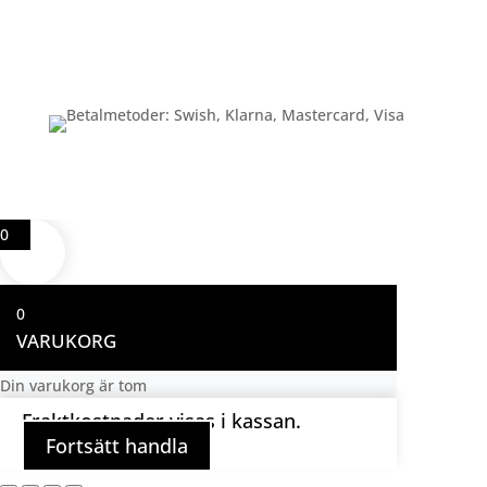
Betalning
0
0
VARUKORG
Din varukorg är tom
Fraktkostnader visas i kassan.
Fortsätt handla