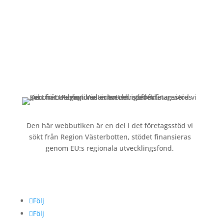
Kundservice
Om oss »
Kontakt »
Köpvillkor och integritetspolicy »
Den här webbutiken är en del i det företagsstöd vi
sökt från Region Västerbotten, stödet finansieras
genom EU:s regionala utvecklingsfond.
Följ oss
Följ
Följ