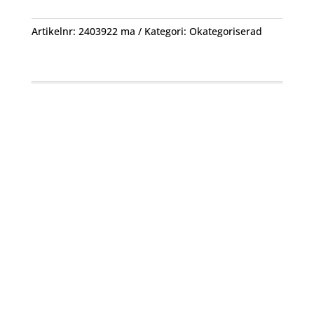
Artikelnr:
2403922 ma
Kategori:
Okategoriserad
Öppettider
Mån-Fre: 09:00 – 17:00
Alltid lunchöppet!