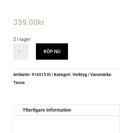
359.00
kr
2 i lager
Skiftnyckel
KÖP NU
200mm
tecos
mängd
Artikelnr:
916515 th
Kategori:
Verktyg
Varumärke:
Tecos
Ytterligare information