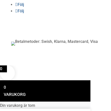
Följ
Följ
Betalning
0
0
VARUKORG
Din varukorg är tom