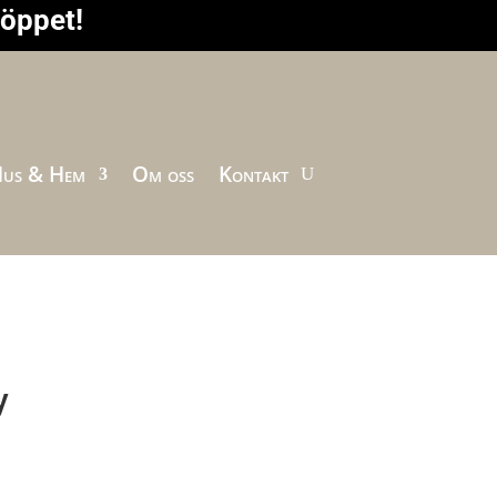
höppet!
us & Hem
Om oss
Kontakt
y