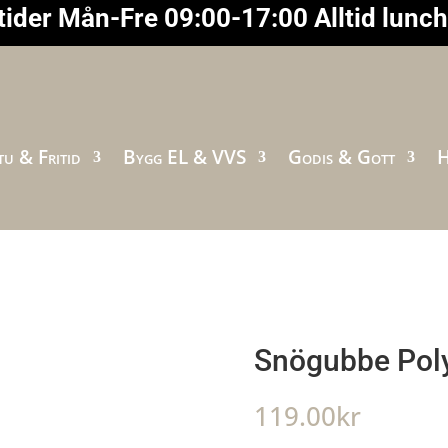
ider Mån-Fre 09:00-17:00 Alltid lunc
u & Fritid
Bygg EL & VVS
Godis & Gott
H
Snögubbe Pol
119.00
kr