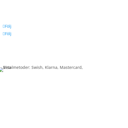
Följ oss
Följ
Följ
Betalning