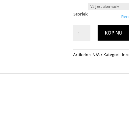
Storlek
Ren
Snögubbe
KÖP NU
Poly
mängd
Artikelnr:
N/A
Kategori:
Inr