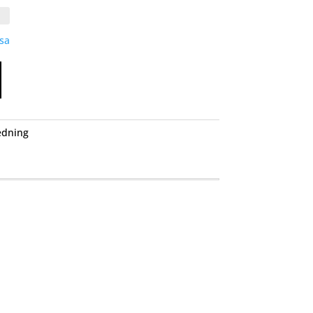
sa
edning