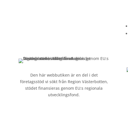
Kundservice
Om oss »
Kontakt »
Köpvillkor och integritetspolicy »
Den här webbutiken är en del i det
företagsstöd vi sökt från Region Västerbotten,
stödet finansieras genom EU:s regionala
utvecklingsfond.