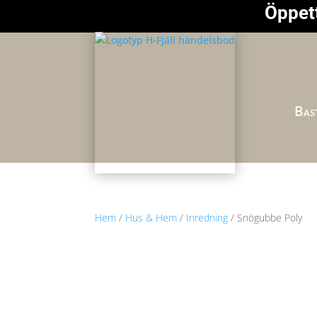
Öppett
Bast
Hem
/
Hus & Hem
/
Inredning
/ Snögubbe Poly