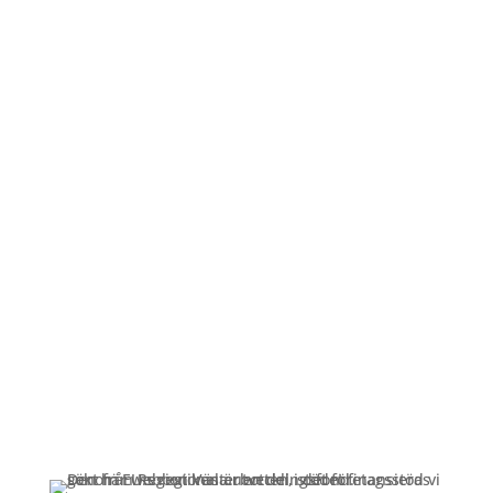
Öppettider
Mån-Fre: 09:00 – 17:00
Alltid lunchöppet!
Kundservice
Om oss »
Kontakt »
Köpvillkor och integritetspolicy »