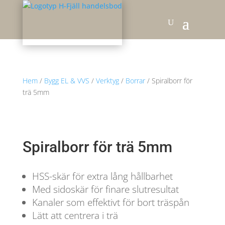
Hem
/
Bygg EL & VVS
/
Verktyg
/
Borrar
/ Spiralborr för
trä 5mm
Spiralborr för trä 5mm
HSS-skär för extra lång hållbarhet
Med sidoskär för finare slutresultat
Kanaler som effektivt för bort träspån
Lätt att centrera i trä