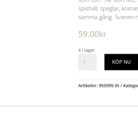
spishäll, speglar, krana
samma gång. Svanen-m
59.00
kr
4 i lager
Städdukar
KÖP NU
Microfiber
3p.
mängd
Artikelnr:
955995 th
Katego