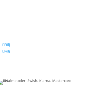
Följ oss
Följ
Följ
Betalning