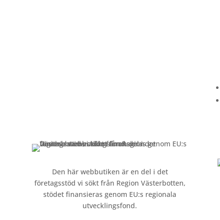
Kundservice
Om oss »
Kontakt »
Köpvillkor och integritetspolicy »
Den här webbutiken är en del i det
företagsstöd vi sökt från Region Västerbotten,
stödet finansieras genom EU:s regionala
utvecklingsfond.