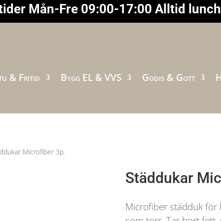
ider Mån-Fre 09:00-17:00 Alltid lunc
u & Fritid
Bygg EL & VVS
Godis & Gott
H
ddukar Microfiber 3p.
Städdukar Mic
Microfiber städduk för 
som torr. Tar bort fett