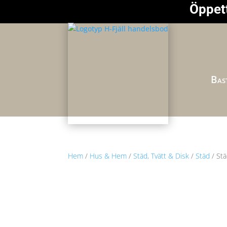
Öppett
Bast
Hem
/
Hus & Hem
/
Städ, Tvätt & Disk
/
Städ
/ Stä