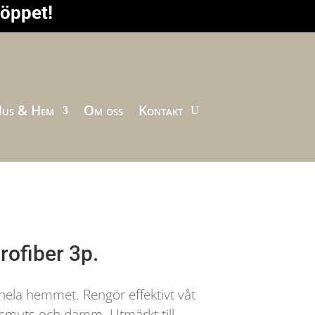
höppet!
us & Hem
Om oss
Kontakt
rofiber 3p.
hela hemmet. Rengör effektivt våt
, smuts och damm. Utmärkt till