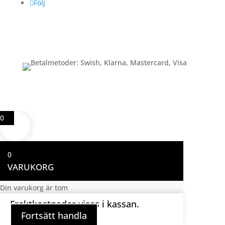
Följ
Betalning
0
0
VARUKORG
Din varukorg är tom
Fraktkostnader visas i kassan.
Fortsätt handla