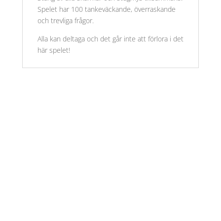
Spelet har 100 tankeväckande, överraskande
och trevliga frågor.
Alla kan deltaga och det går inte att förlora i det
här spelet!
Öppettider
Mån-Fre: 09:00 – 17:00
Alltid lunchöppet!