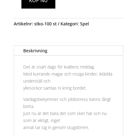
KÖP NU
Stugmys
-
Kortspel
Artikelnr:
stko-100 st
Kategori:
Spel
mängd
Beskrivning
Det är snart dags för kvällens middag.
Med kurrande magar och rosiga kinder, iklädda
underställ och
yllesockor samlas ni kring bordet.
Vardagsbekymmer och jobbstress känns långt
borta.
Just nu är det bara det som sker här och nu
som är viktigt, inget
annat tar sig in genom stugdörren.