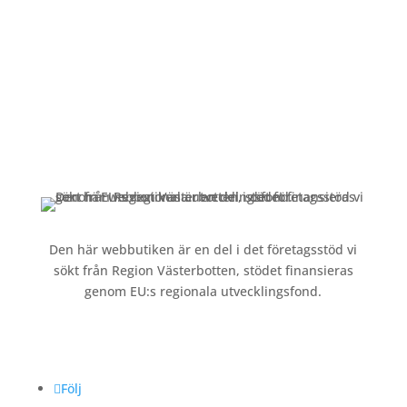
Kundservice
Om oss »
Kontakt »
Köpvillkor och integritetspolicy »
Den här webbutiken är en del i det företagsstöd vi
sökt från Region Västerbotten, stödet finansieras
genom EU:s regionala utvecklingsfond.
Följ oss
Följ