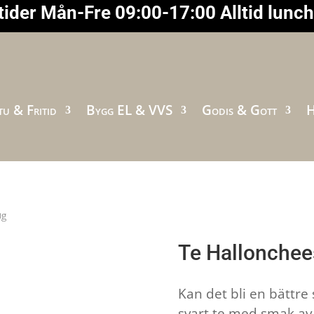
ider Mån-Fre 09:00-17:00 Alltid lunc
u & Fritid
Bygg EL & VVS
Godis & Gott
H
0g
Te Hallonchee
Kan det bli en bättre
svart te med smak av