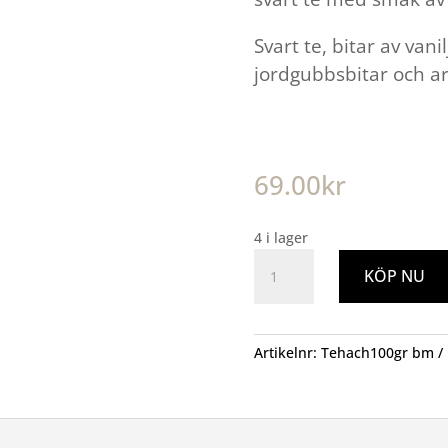
Svart te, bitar av vani
jordgubbsbitar och a
69.00
kr
4 i lager
Te
KÖP NU
Halloncheesecake
Svart
100g
mängd
Artikelnr:
Tehach100gr bm