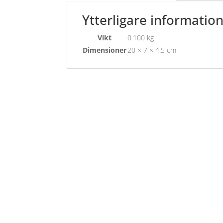
Ytterligare informatio
Vikt
0.100 kg
Dimensioner
20 × 7 × 4.5 cm
Öppettider
Mån-Fre: 09:00 – 17:00
Alltid lunchöppet!