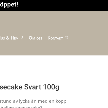
höppet!
us & Hem
Om oss
Kontakt
secake Svart 100g
 stund av lycka än med en kopp
 hallon cheesecake?