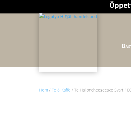
Öppett
Bast
Hem
/
Te & Kaffe
/ Te Halloncheesecake Svart 10