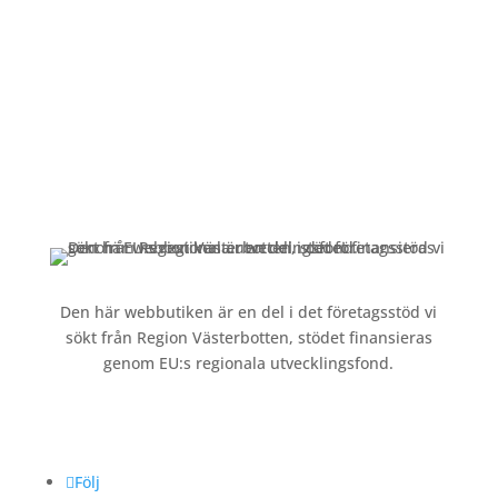
Alltid lunchöppet!
Kundservice
Om oss »
Kontakt »
Köpvillkor och integritetspolicy »
Den här webbutiken är en del i det företagsstöd vi
sökt från Region Västerbotten, stödet finansieras
genom EU:s regionala utvecklingsfond.
Följ oss
Följ