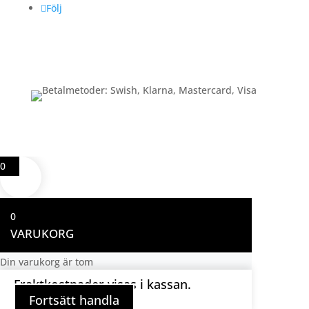
Följ
Betalning
0
0
VARUKORG
Din varukorg är tom
Fraktkostnader visas i kassan.
Fortsätt handla