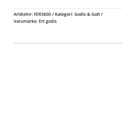
Escape
54
Artikelnr:
FER3600
Kategori:
Godis & Gott
G
Varumärke:
Ert godis
mängd
Öppettider
Mån-Fre: 09:00 – 17:00