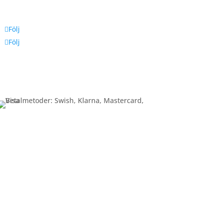
Följ oss
Följ
Följ
Betalning