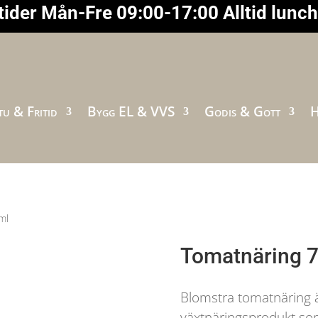
ider Mån-Fre 09:00-17:00 Alltid lunc
u & Fritid
Bygg EL & VVS
Godis & Gott
H
ml
Tomatnäring 
Blomstra tomatnäring 
växtnäringsprodukt so