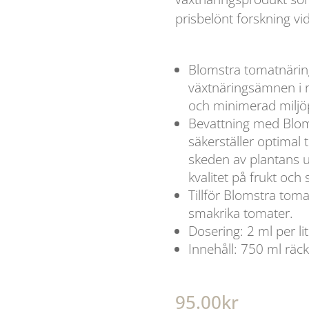
prisbelönt forskning vi
Blomstra tomatnäring 
växtnäringsämnen i rä
och minimerad miljö
Bevattning med Blom
säkerställer optimal t
skeden av plantans utv
kvalitet på frukt och
Tillför Blomstra toma
smakrika tomater.
Dosering: 2 ml per lit
Innehåll: 750 ml räcke
95.00
kr