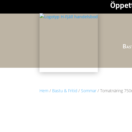
Öppett
Bast
Hem
/
Bastu & Fritid
/
Sommar
/ Tomatnäring 750