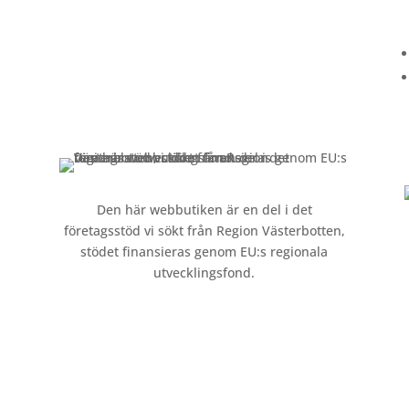
Kundservice
Om oss »
Kontakt »
Köpvillkor och integritetspolicy »
Den här webbutiken är en del i det
företagsstöd vi sökt från Region Västerbotten,
stödet finansieras genom EU:s regionala
utvecklingsfond.