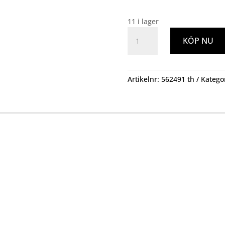
11 i lager
Tomatnäring
KÖP NU
750ml
mängd
Artikelnr:
562491 th
Katego