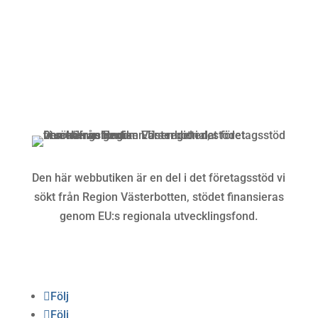
Kundservice
Om oss »
Kontakt »
Köpvillkor och integritetspolicy »
Den här webbutiken är en del i det företagsstöd vi
sökt från Region Västerbotten, stödet finansieras
genom EU:s regionala utvecklingsfond.
Följ oss
Följ
Följ