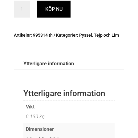
Trä-
KÖP NU
och
Hobbylim
illbruck
Artikelnr:
995314 th
Kategorier:
Pyssel
,
Tejp och Lim
mängd
Ytterligare information
Ytterligare information
Vikt
0.130 kg
Dimensioner