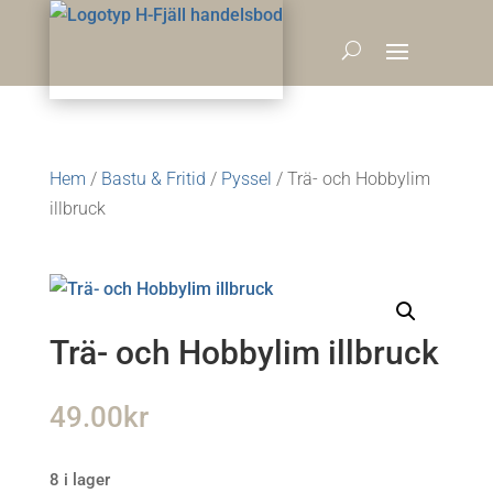
Hem
/
Bastu & Fritid
/
Pyssel
/ Trä- och Hobbylim
illbruck
Trä- och Hobbylim illbruck
49.00
kr
8 i lager