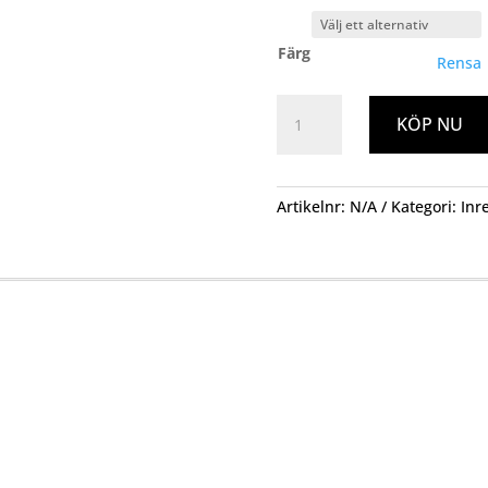
Färg
Rensa
Träljusstake
KÖP NU
Mango
30cm
mängd
Artikelnr:
N/A
Kategori:
Inr