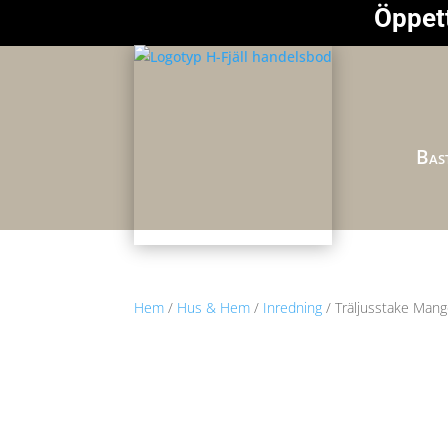
Öppett
Bast
Hem
/
Hus & Hem
/
Inredning
/ Träljusstake Man