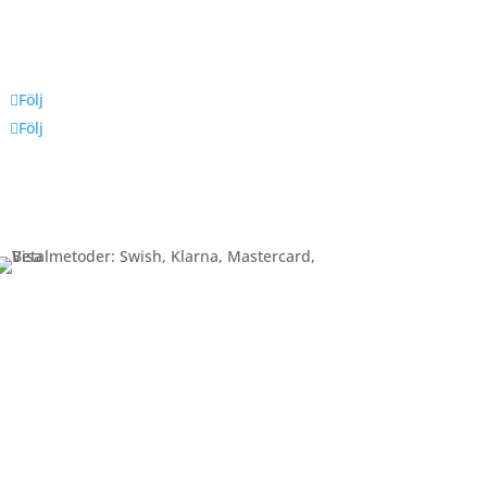
Följ oss
Följ
Följ
Betalning