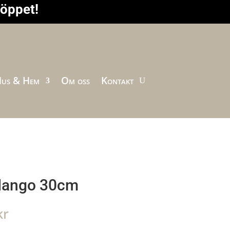
höppet!
us & Hem
Om oss
Kontakt
 Mango 30cm
Prisintervall:
kr
69.00kr