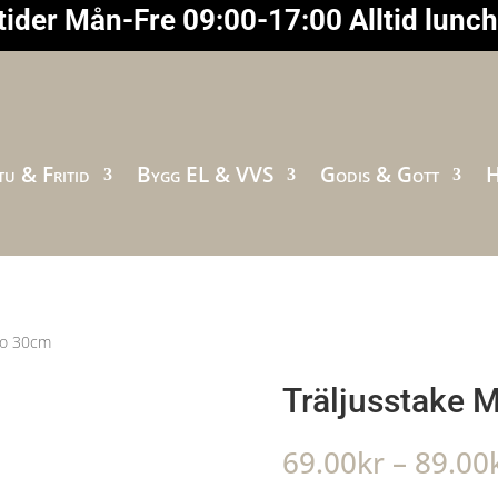
ider Mån-Fre 09:00-17:00 Alltid lunc
u & Fritid
Bygg EL & VVS
Godis & Gott
H
go 30cm
Träljusstake
69.00
kr
–
89.00