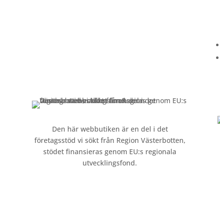
Kundservice
Om oss »
Kontakt »
Köpvillkor och integritetspolicy »
Den här webbutiken är en del i det
företagsstöd vi sökt från Region Västerbotten,
stödet finansieras genom EU:s regionala
utvecklingsfond.