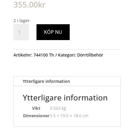
355.00
kr
2 i lager
Trycke
KÖP NU
A696
N
SB
Bårebo
Artikelnr:
744100 Th
Kategori:
Dörrtillbehör
mängd
Ytterligare information
Ytterligare information
Vikt
0.563 kg
Dimensioner
5.5 × 19.5 × 18.0 cm