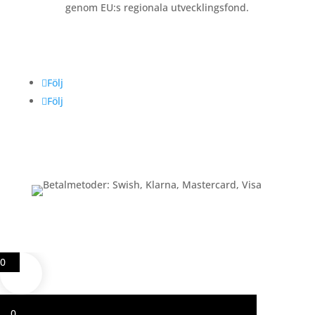
genom EU:s regionala utvecklingsfond.
Följ oss
Följ
Följ
Betalning
0
0