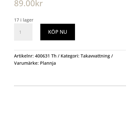
89.00
kr
17 i lager
Unigavel
KÖP NU
125mm
Vit
mängd
Artikelnr:
400631 Th
Kategori:
Takavvattning
Varumärke:
Plannja