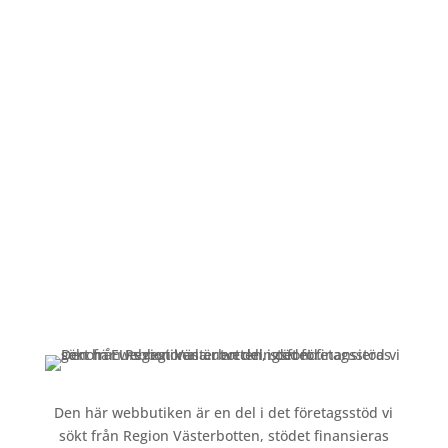
Öppettider
Mån-Fre: 09:00 – 17:00
Alltid lunchöppet!
Kundservice
Om oss »
Kontakt »
Köpvillkor och integritetspolicy »
Den här webbutiken är en del i det företagsstöd vi
sökt från Region Västerbotten, stödet finansieras