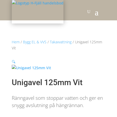
Hem
/
Bygg EL & VVS
/
Takavvattning
/ Unigavel 125mm
Vit
🔍
Unigavel 125mm Vit
Ränngavel som stoppar vatten och ger en
snygg avslutning på hängrännan.