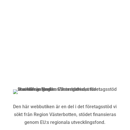
Mån-Fre: 09:00 – 17:00
Alltid lunchöppet!
Kundservice
Om oss »
Kontakt »
Köpvillkor och integritetspolicy »
Den här webbutiken är en del i det företagsstöd vi
sökt från Region Västerbotten, stödet finansieras
genom EU:s regionala utvecklingsfond.