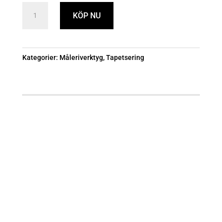
Universalkniv
KÖP NU
m
2
blad
Kategorier:
Måleriverktyg
,
Tapetsering
25
mängd
Öppettider