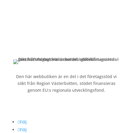
Kundservice
Om oss »
Kontakt »
Köpvillkor och integritetspolicy »
Den här webbutiken är en del i det företagsstöd vi
sökt från Region Västerbotten, stödet finansieras
genom EU:s regionala utvecklingsfond.
Följ oss
Följ
Följ