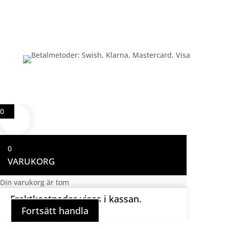
Betalning
0
0
VARUKORG
Din varukorg är tom
Fraktkostnader visas i kassan.
Fortsätt handla