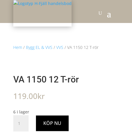
Hem
/
Bygg EL & VVS
/
VVS
/ VA 1150 12 T-rör
VA 1150 12 T-rör
119.00
kr
6 i lager
VA
KÖP NU
1150
12