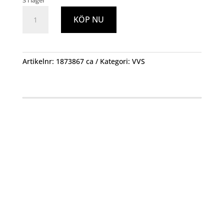
3 i lager
VA
KÖP NU
PLAST
22X3,0
FÖRKR.
SET
Artikelnr:
1873867 ca
Kategori:
VVS
mängd
Öppettider