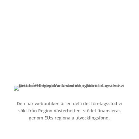
Mån-Fre: 09:00 – 17:00
Alltid lunchöppet!
Kundservice
Om oss »
Kontakt »
Köpvillkor och integritetspolicy »
Den här webbutiken är en del i det företagsstöd vi
sökt från Region Västerbotten, stödet finansieras
genom EU:s regionala utvecklingsfond.
Följ oss