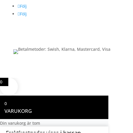
Följ
Följ
Betalning
0
0
VARUKORG
Din varukorg är tom
Fraktkostnader visas i kassan.