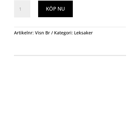
Vindsnurra
KÖP NU
Stor
Dots
mängd
Artikelnr:
Visn Br
Kategori:
Leksaker
Öppettider
Mån-Fre: 09:00 – 17:00