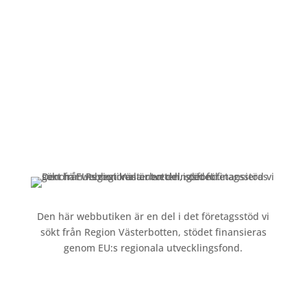
Alltid lunchöppet!
Kundservice
Om oss »
Kontakt »
Köpvillkor och integritetspolicy »
Den här webbutiken är en del i det företagsstöd vi
sökt från Region Västerbotten, stödet finansieras
genom EU:s regionala utvecklingsfond.
Följ oss