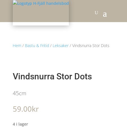
Hem
/
Bastu & Fritid
/
Leksaker
/ Vindsnurra Stor Dots
Vindsnurra Stor Dots
45cm
59.00
kr
4 i lager