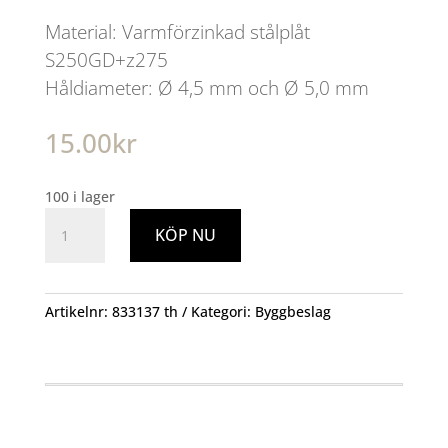
Material: Varmförzinkad stålplåt
S250GD+z275
Håldiameter: Ø 4,5 mm och Ø 5,0 mm
15.00
kr
100 i lager
Vinkelbeslag
KÖP NU
60x60x2,0x25mm
mängd
Artikelnr:
833137 th
Kategori:
Byggbeslag