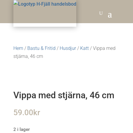
Hem
/
Bastu & Fritid
/
Husdjur
/
Katt
/ Vippa med
stjärna, 46 cm
Vippa med stjärna, 46 cm
59.00
kr
2 i lager