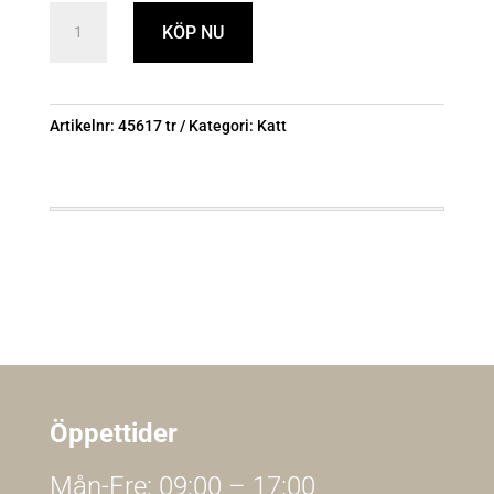
Vippa
KÖP NU
med
stjärna,
46
Artikelnr:
45617 tr
Kategori:
Katt
cm
mängd
Öppettider
Mån-Fre: 09:00 – 17:00