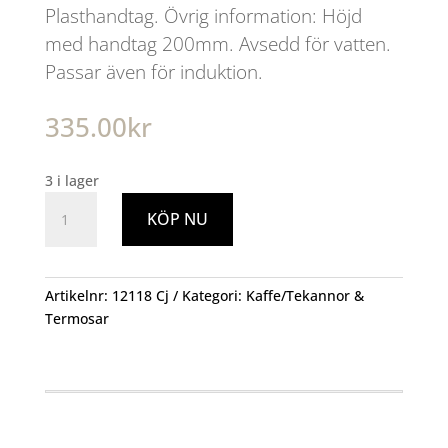
Plasthandtag. Övrig information: Höjd
med handtag 200mm. Avsedd för vatten.
Passar även för induktion.
335.00
kr
3 i lager
Visselpanna
KÖP NU
2.0
L
Rostfri
mängd
Artikelnr:
12118 Cj
Kategori:
Kaffe/Tekannor &
Termosar