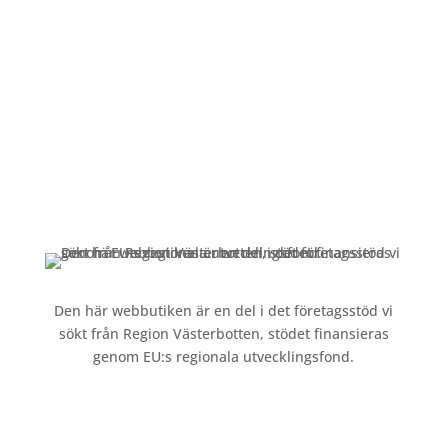
Alltid lunchöppet!
Kundservice
Om oss »
Kontakt »
Köpvillkor och integritetspolicy »
Den här webbutiken är en del i det företagsstöd vi
sökt från Region Västerbotten, stödet finansieras
genom EU:s regionala utvecklingsfond.
Följ oss