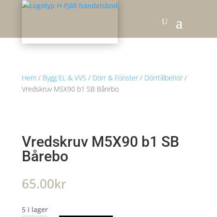
Hem
/
Bygg EL & VVS
/
Dörr & Fönster
/
Dörrtillbehör
/
Vredskruv M5X90 b1 SB Bårebo
Vredskruv M5X90 b1 SB
Bårebo
65.00
kr
5 i lager