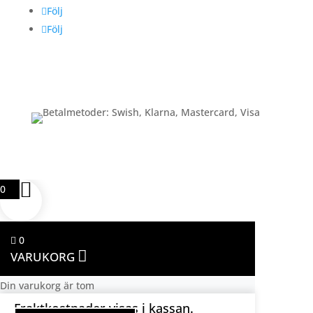
Följ
Följ
Betalning
0
0
VARUKORG
Din varukorg är tom
Fraktkostnader visas i kassan.