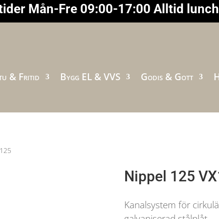
ider Mån-Fre 09:00-17:00 Alltid lunc
u & Fritid
Bygg EL & VVS
Godis & Gott
H
X125
Nippel 125 V
Kanalsystem för cirkulä
galvaniserad stålplåt.