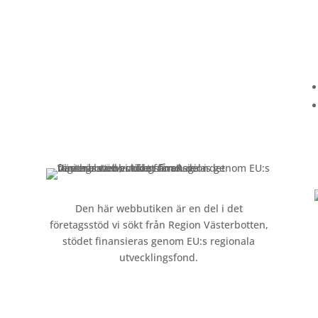
Kundservice
Om oss »
Kontakt »
Köpvillkor och integritetspolicy »
Den här webbutiken är en del i det
företagsstöd vi sökt från Region Västerbotten,
stödet finansieras genom EU:s regionala
utvecklingsfond.