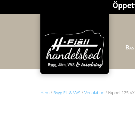
Öppett
Bast
Hem
/
Bygg EL & VVS
/
Ventilation
/ Nippel 125 V