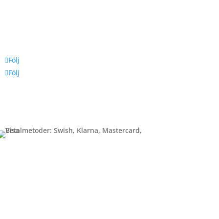
Följ oss
Följ
Följ
Betalning