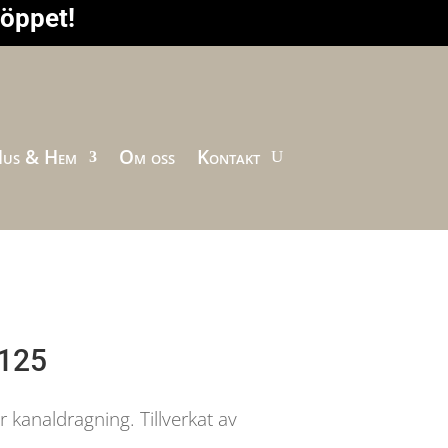
höppet!
us & Hem
Om oss
Kontakt
X125
r kanaldragning. Tillverkat av