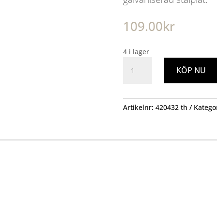
109.00
kr
4 i lager
Nippel
KÖP NU
125
VX125
mängd
Artikelnr:
420432 th
Katego