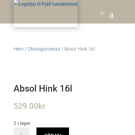
Hem
/
Okategoriserad
/ Absol Hink 16l
Absol Hink 16l
529.00
kr
2 i lager
Absol