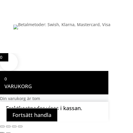
Betalning
0
0
VARUKORG
Din varukorg är tom
Fraktkostnader visas i kassan.
Fortsätt handla