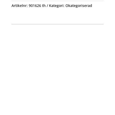
Artikelnr:
901626 th
Kategori:
Okategoriserad
Öppettider
Mån-Fre: 09:00 – 17:00
Alltid lunchöppet!