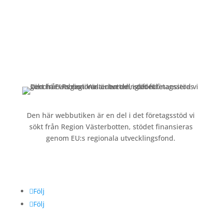
Kundservice
Om oss »
Kontakt »
Köpvillkor och integritetspolicy »
Den här webbutiken är en del i det företagsstöd vi
sökt från Region Västerbotten, stödet finansieras
genom EU:s regionala utvecklingsfond.
Följ oss
Följ
Följ