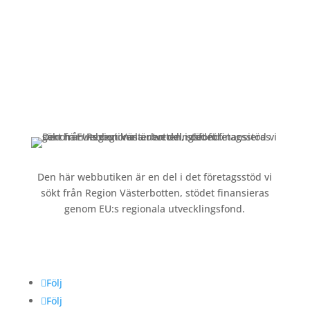
Kundservice
Om oss »
Kontakt »
Köpvillkor och integritetspolicy »
Den här webbutiken är en del i det företagsstöd vi
sökt från Region Västerbotten, stödet finansieras
genom EU:s regionala utvecklingsfond.
Följ oss
Följ
Följ