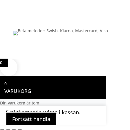
Betalning
0
0
VARUKORG
Din varukorg är tom
Fraktkostnader visas i kassan.
Fortsätt handla