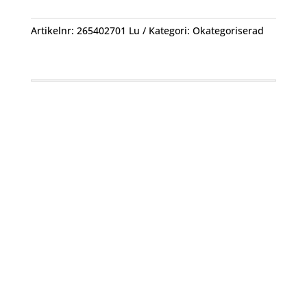
Artikelnr:
265402701 Lu
Kategori:
Okategoriserad
Öppettider
Mån-Fre: 09:00 – 17:00
Alltid lunchöppet!