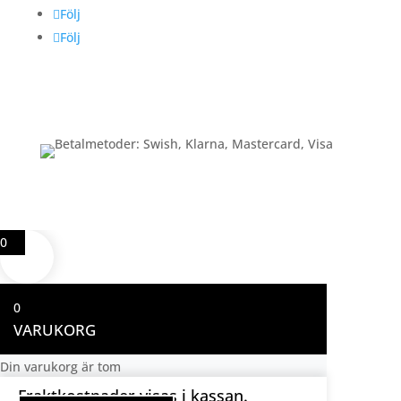
Följ
Följ
Betalning
0
0
VARUKORG
Din varukorg är tom
Fraktkostnader visas i kassan.