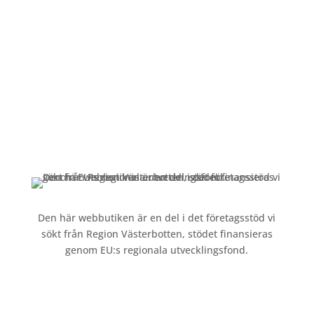
Alltid lunchöppet!
Kundservice
Om oss »
Kontakt »
Köpvillkor och integritetspolicy »
Den här webbutiken är en del i det företagsstöd vi
sökt från Region Västerbotten, stödet finansieras
genom EU:s regionala utvecklingsfond.
Följ oss