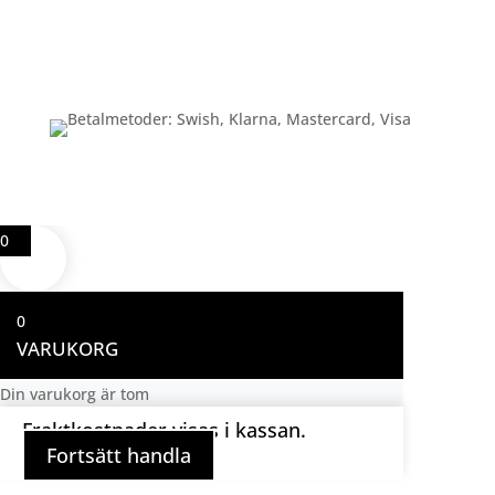
Betalning
0
0
VARUKORG
Din varukorg är tom
Fraktkostnader visas i kassan.
Fortsätt handla