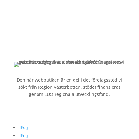
Kundservice
Om oss »
Kontakt »
Köpvillkor och integritetspolicy »
Den här webbutiken är en del i det företagsstöd vi
sökt från Region Västerbotten, stödet finansieras
genom EU:s regionala utvecklingsfond.
Följ oss
Följ
Följ