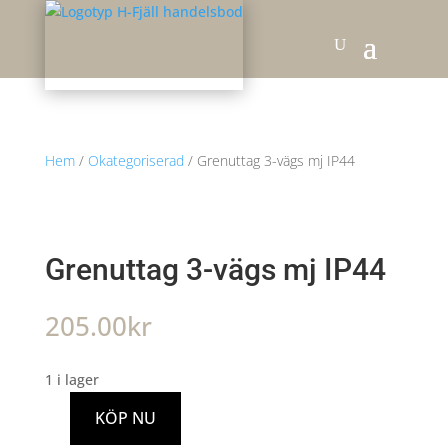
Hem
/
Okategoriserad
/ Grenuttag 3-vägs mj IP44
Grenuttag 3-vägs mj IP44
205.00
kr
1 i lager
KÖP NU
Grenuttag