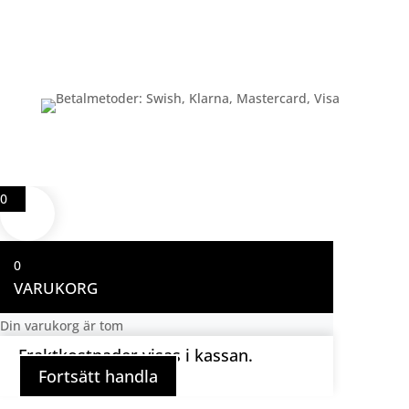
Betalning
0
0
VARUKORG
Din varukorg är tom
Fraktkostnader visas i kassan.
Fortsätt handla