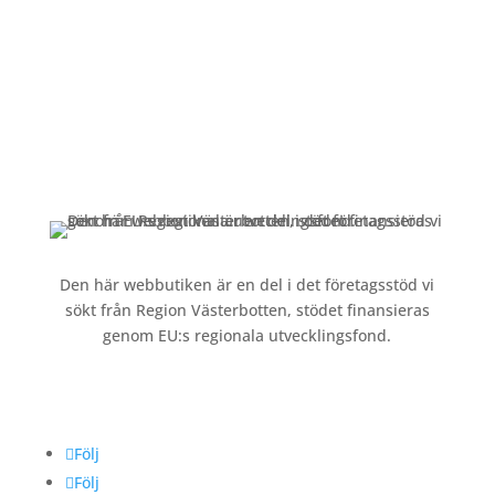
Kundservice
Om oss »
Kontakt »
Köpvillkor och integritetspolicy »
Den här webbutiken är en del i det företagsstöd vi
sökt från Region Västerbotten, stödet finansieras
genom EU:s regionala utvecklingsfond.
Följ oss
Följ
Följ