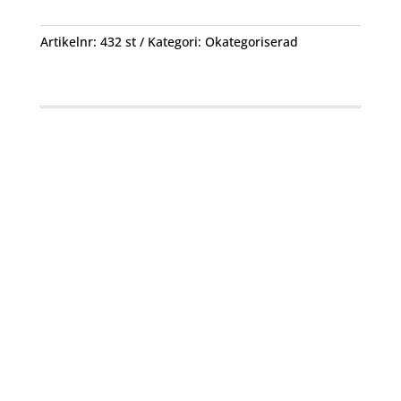
mängd
Artikelnr:
432 st
Kategori:
Okategoriserad
Öppettider
Mån-Fre: 09:00 – 17:00
Alltid lunchöppet!