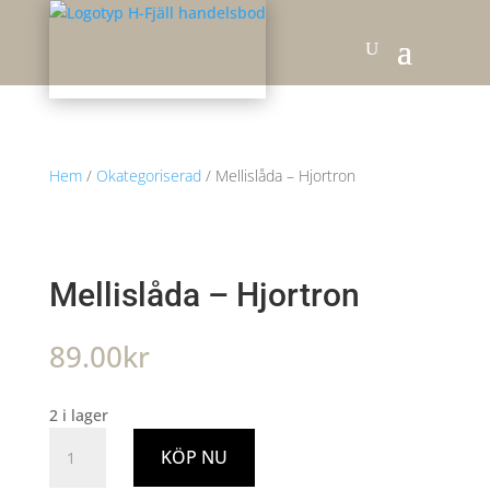
Hem
/
Okategoriserad
/ Mellislåda – Hjortron
Mellislåda – Hjortron
89.00
kr
2 i lager
Mellislåda
KÖP NU
-
Hjortron